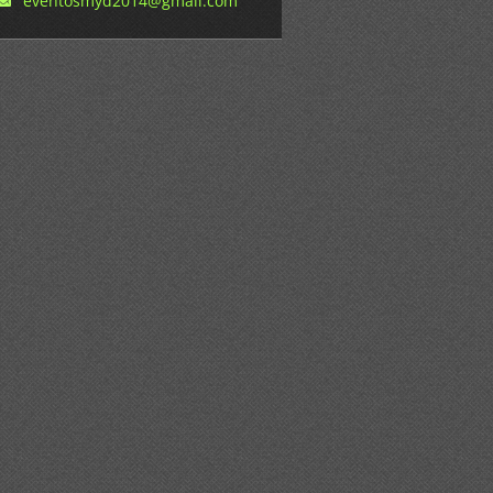
eventosm
yd2014@g
mail.com